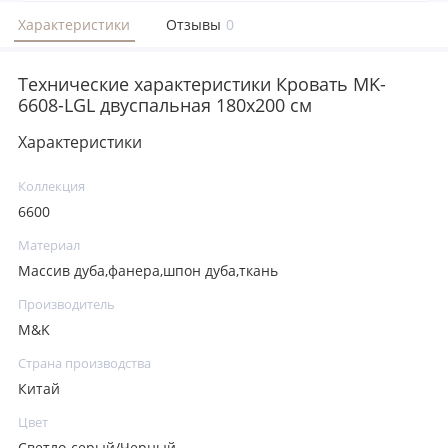
Характеристики
Отзывы
0
Технические характеристики Кровать MK-
6608-LGL двуспальная 180х200 см
Характеристики
Коллекция
6600
Материал
Массив дуба,фанера,шпон дуба,ткань
Производитель
M&K
Страна производства
Китай
Цвет
Светло-серый/Черный