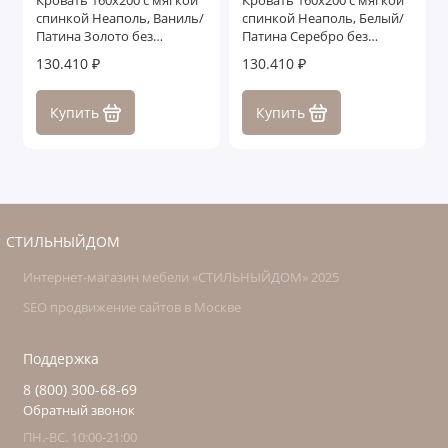
Кровать 160x200 с мягкой
Кровать 160x200 с мягкой
спинкой Неаполь, Ваниль/
спинкой Неаполь, Белый/
Патина Золото без
Патина Серебро без
структуры дерева
структуры дерева
130.410 ₽
130.410 ₽
Купить
Купить
СТИЛЬНЫЙДОМ
Интернет-магазин мебели «СТИЛЬНЫЙДОМ» 2025
SEO продвижение сайтов в Москве
Поддержка
8 (800) 300-68-69
Обратный звонок
ПН.-ВС. 10:00-21:00