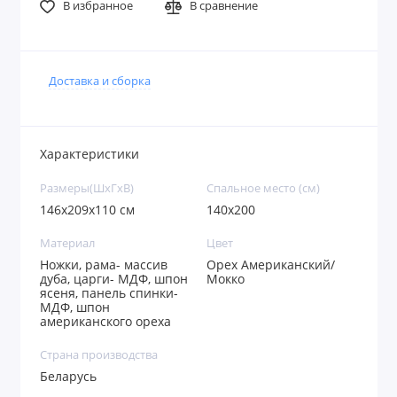
В избранное
В сравнение
Доставка и сборка
Характеристики
Размеры(ШxГxВ)
Спальное место (см)
146x209x110 см
140х200
Материал
Цвет
Ножки, рама- массив
Орех Американский/
дуба, царги- МДФ, шпон
Мокко
ясеня, панель спинки-
МДФ, шпон
американского ореха
Страна производства
Беларусь