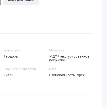
Коллекция
Материал
Теодора
МДФ+текстурированное
покрытие
Страна производства
Цвет
Китай
Слоновая кость+орех