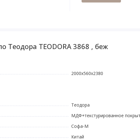
ло Теодора TEODORA 3868 , беж
2000x560x2380
Теодора
МДФ+текстурированное покры
Софа-М
Китай