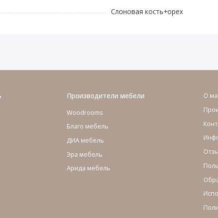
Слоновая кость+орех
ь
Производители мебели
О ма
Про
Woodrooms
Конт
Благо мебель
Инфо
ДИА мебель
Отзы
Эра мебель
Поль
Арида мебель
Обра
Испо
Поли