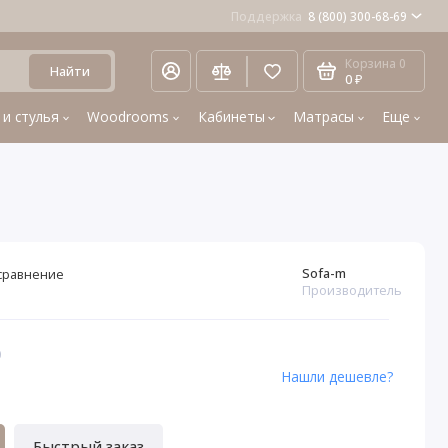
Поддержка
8 (800) 300-68-69
Корзина
0
Найти
0 ₽
 и стулья
Woodrooms
Кабинеты
Матрасы
Еще
Sofa-m
сравнение
Производитель
0
Нашли дешевле?
Быстрый заказ