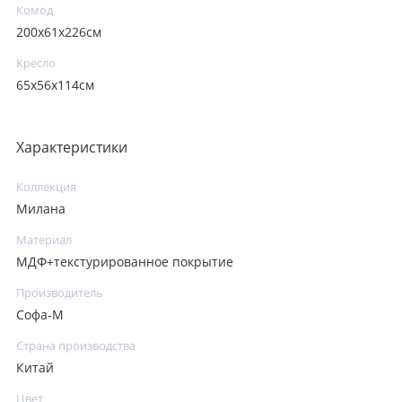
Комод
200х61х226см
Кресло
65х56х114см
Характеристики
Коллекция
Милана
Материал
МДФ+текстурированное покрытие
Производитель
Софа-М
Страна производства
Китай
Цвет