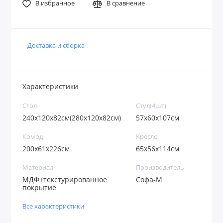
В избранное
В сравнение
Доставка и сборка
Характеристики
Стoл
Стул(4шт)
240х120х82см(280х120х82см)
57х60х107см
Комод
Кресло
200х61х226см
65х56х114см
Материал
Производитель
МДФ+текстурированное
Софа-М
покрытие
Все характеристики