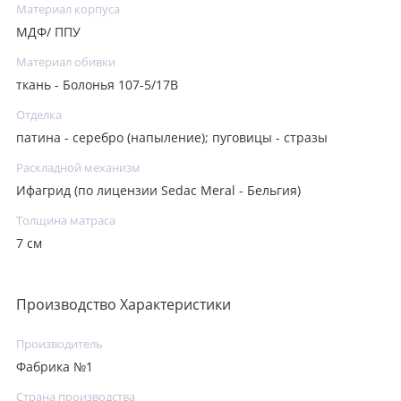
Материал корпуса
МДФ/ ППУ
Материал обивки
ткань - Болонья 107-5/17B
Отделка
патина - серебро (напыление); пуговицы - стразы
Раскладной механизм
Ифагрид (по лицензии Sedac Meral - Бельгия)
Толщина матраса
7 см
Производство Характеристики
Производитель
Фабрика №1
Страна производства