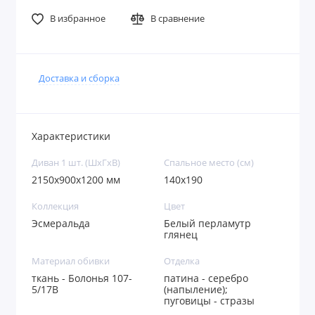
В избранное
В сравнение
Доставка и сборка
Характеристики
Диван 1 шт. (ШхГхВ)
Спальное место (см)
2150х900х1200 мм
140х190
Коллекция
Цвет
Эсмеральда
Белый перламутр
глянец
Материал обивки
Отделка
ткань - Болонья 107-
патина - серебро
5/17B
(напыление);
пуговицы - стразы