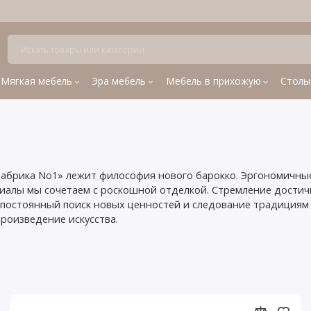
Мягкая мебель
Эра мебель
Мебель в прихожую
Столы
«Фабрика No1» лежит философия нового барокко. Эргономичны
алы мы сочетаем с роскошной отделкой. Стремление достич
 постоянный поиск новых ценностей и следование традициям
роизведение искусства.