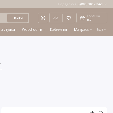
Поддержка
8 (800) 300-68-69
Корзина
0
Найти
0 ₽
 и стулья
Woodrooms
Кабинеты
Матрасы
Еще
е
ь