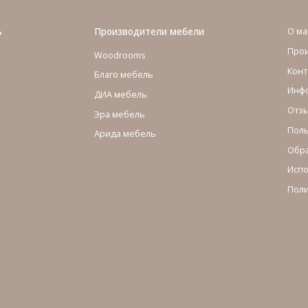
ь
Производители мебели
О ма
Про
Woodrooms
Конт
Благо мебель
Инфо
ДИА мебель
Отзы
Эра мебель
Поль
Арида мебель
Обра
Испо
Поли