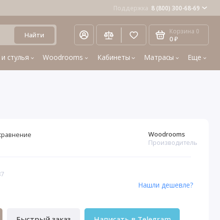
Поддержка
8 (800) 300-68-69
Корзина
0
Найти
0 ₽
 и стулья
Woodrooms
Кабинеты
Матрасы
Еще
Woodrooms
сравнение
Производитель
87
Нашли дешевле?
Быстрый заказ
Написать в Telegram