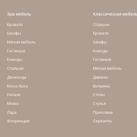
Эра мебель
Классическая мебел
Кровати
Спальни
Шкафы
Кровати
Мягкая мебель
Шкафы
Гостиные
Комоды
Комоды
Гостиные
Cпальни
Мягкая мебель
Джоконда
Диваны
Мона Лиза
Витрины
Натали
Столы
Мокко
Стулья
Лара
Прихожие
Флоренция
Серванты