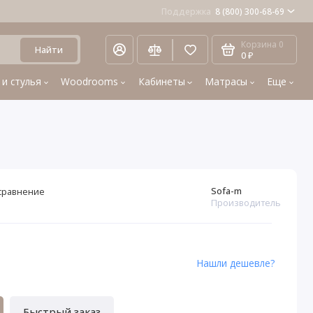
Поддержка
8 (800) 300-68-69
Корзина
0
Найти
0 ₽
 и стулья
Woodrooms
Кабинеты
Матрасы
Еще
Sofa-m
сравнение
Производитель
1
Нашли дешевле?
Быстрый заказ