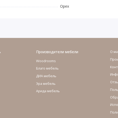
Орех
ь
Производители мебели
О ма
Про
Woodrooms
Конт
Благо мебель
Инфо
ДИА мебель
Отзы
Эра мебель
Поль
Арида мебель
Обра
Испо
Поли