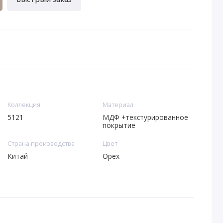
Коллекция
Материал
5121
МДФ +текстурированное
покрытие
Страна производства
Цвет
Китай
Орех