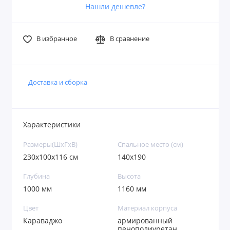
Нашли дешевле?
В избранное
В сравнение
Доставка и сборка
Характеристики
Размеры(ШxГxВ)
Спальное место (см)
230х100х116 см
140х190
Глубина
Высота
1000 мм
1160 мм
Цвет
Материал корпуса
Караваджо
армированный
пенополиуретан