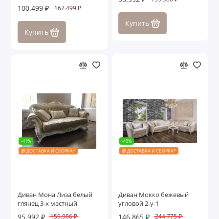
100.499 ₽
167.499 ₽
Купить
Купить
-41%
-40%
🎁 ДОСТАВКА И СБОРКА*
🎁 ДОСТАВКА И СБОРКА*
Диван Мона Лиза белый
Диван Мокко бежевый
глянец 3-х местный
угловой 2-у-1
95.992 ₽
146.865 ₽
159.986 ₽
244.775 ₽