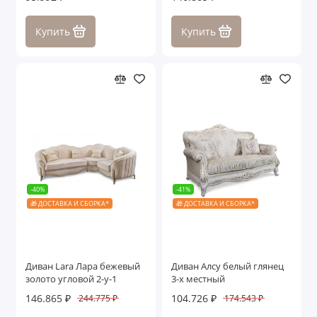
Купить
Купить
-40%
-41%
🎁 ДОСТАВКА И СБОРКА*
🎁 ДОСТАВКА И СБОРКА*
Диван Lara Лара бежевый
Диван Алсу белый глянец
золото угловой 2-у-1
3-х местный
146.865 ₽
104.726 ₽
244.775 ₽
174.543 ₽