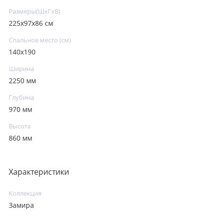
Размеры(ШxГxВ)
225х97х86 см
Спальное место (см)
140x190
Ширина
2250 мм
Глубина
970 мм
Высота
860 мм
Характеристики
Коллекция
Замира