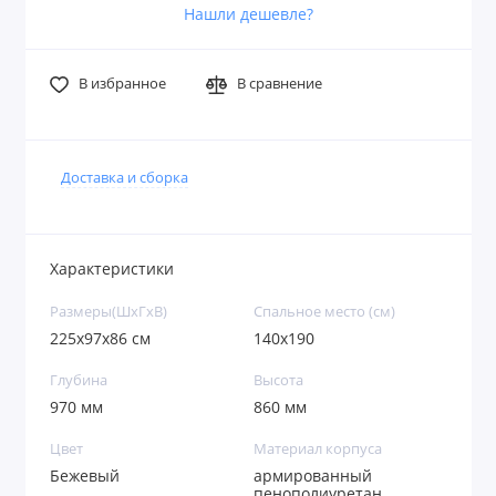
Нашли дешевле?
В избранное
В сравнение
Доставка и сборка
Характеристики
Размеры(ШxГxВ)
Спальное место (см)
225х97х86 см
140x190
Глубина
Высота
970 мм
860 мм
Цвет
Материал корпуса
Бежевый
армированный
пенополиуретан