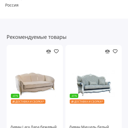
Россия
Рекомендуемые товары
-41%
-41%
🎁 ДОСТАВКА И СБОРКА*
🎁 ДОСТАВКА И СБОРКА*
Диван Lara Лара бежевый
Диван Мишель белый