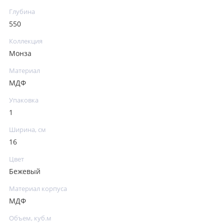
Глубина
550
Коллекция
Монза
Материал
МДФ
Упаковка
1
Ширина, см
16
Цвет
Бежевый
Материал корпуса
МДФ
Объем, куб.м