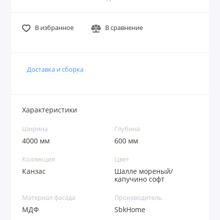
В избранное
В сравнение
Доставка и сборка
Характеристики
Ширина
Глубина
4000 мм
600 мм
Коллекция
Цвет
Канзас
Шалле мореный/
капучино софт
Материал фасада
Производитель
МДФ
SbkHome