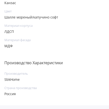
Канзас
Цвет
Шалле мореный/капучино софт
Материал корпуса
ЛДСП
Материал фасада
МДФ
Производство Характеристики
Производитель
SbkHome
Страна производства
Россия