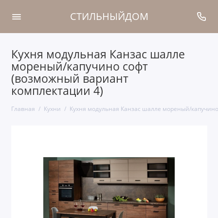
СТИЛЬНЫЙДОМ
Кухня модульная Канзас шалле
мореный/капучино софт
(возможный вариант
комплектации 4)
Главная
Кухни
Кухня модульная Канзас шалле мореный/капучино