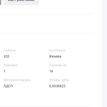
Глубина
Коллекция
320
Женева
Упаковка
Ширина, см
1
16
Материал корпуса
Объем, куб.м
ЛДСП
0,0036822