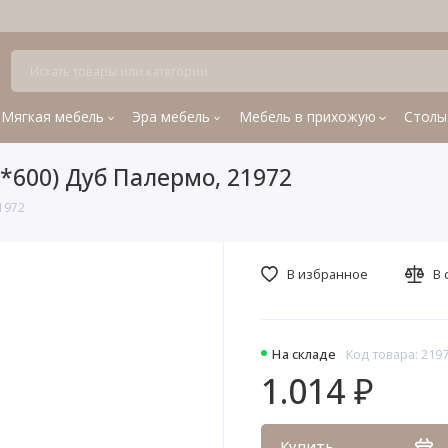
Мягкая мебель
Эра мебель
Мебель в прихожую
Столы
*600) Дуб Палермо, 21972
1972
В избранное
В 
На складе
Код товара: 219
1.014 ₽
Купить