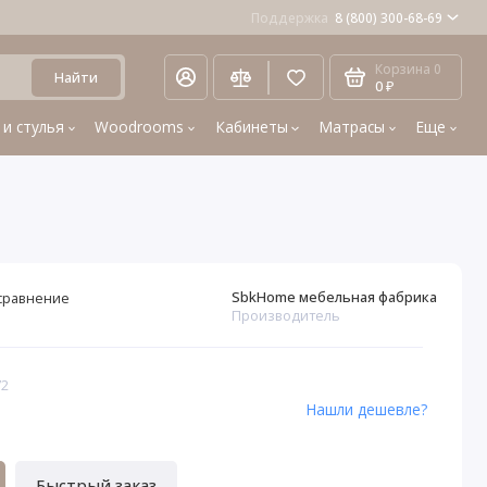
Поддержка
8 (800) 300-68-69
Корзина
0
Найти
0 ₽
 и стулья
Woodrooms
Кабинеты
Матрасы
Еще
SbkHome мебельная фабрика
сравнение
Производитель
72
Нашли дешевле?
Быстрый заказ