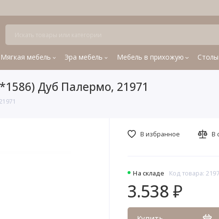
Мягкая мебель
Эра мебель
Мебель в прихожую
Столы
*1586) Дуб Палермо, 21971
21971
В избранное
В 
На складе
Код товара: 219
3.538 ₽
Купить