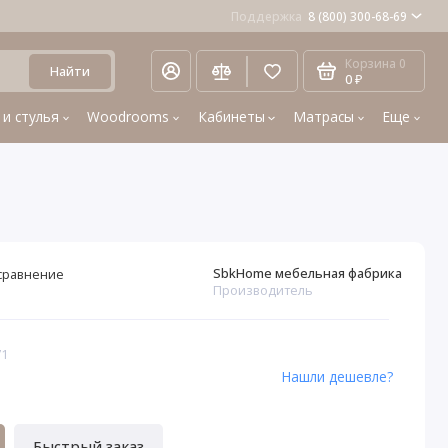
Поддержка
8 (800) 300-68-69
Корзина
0
Найти
0 ₽
 и стулья
Woodrooms
Кабинеты
Матрасы
Еще
SbkHome мебельная фабрика
сравнение
Производитель
71
Нашли дешевле?
Быстрый заказ