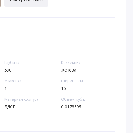
Глубина
Коллекция
590
Женева
Упаковка
Ширина, см
1
16
Материал корпуса
Объем, куб.м
ЛДСП
0,0178695