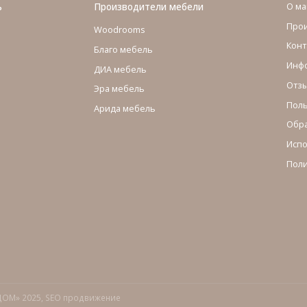
ь
Производители мебели
О ма
Про
Woodrooms
Конт
Благо мебель
Инфо
ДИА мебель
Отзы
Эра мебель
Поль
Арида мебель
Обра
Испо
Поли
ДОМ» 2025,
SEO продвижение