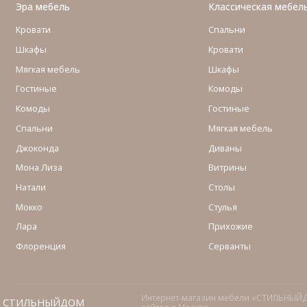
Эра мебель
Классическая мебел
Кровати
Спальни
Шкафы
Кровати
Мягкая мебель
Шкафы
Гостиные
Комоды
Комоды
Гостиные
Cпальни
Мягкая мебель
Джоконда
Диваны
Мона Лиза
Витрины
Натали
Столы
Мокко
Стулья
Лара
Прихожие
Флоренция
Серванты
Интернет-магазин мебели «СТИЛЬНЫЙ
СТИЛЬНЫЙДОМ