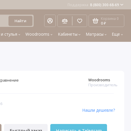
Поддержка
8 (800) 300-68-69
Корзина
0
Найти
0 ₽
 и стулья
Woodrooms
Кабинеты
Матрасы
Еще
Woodrooms
сравнение
Производитель
26
Нашли дешевле?
Быстрый заказ
Написать в Telegram