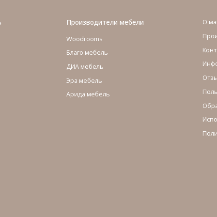
ь
Производители мебели
О ма
Про
Woodrooms
Конт
Благо мебель
Инфо
ДИА мебель
Отзы
Эра мебель
Поль
Арида мебель
Обра
Испо
Поли