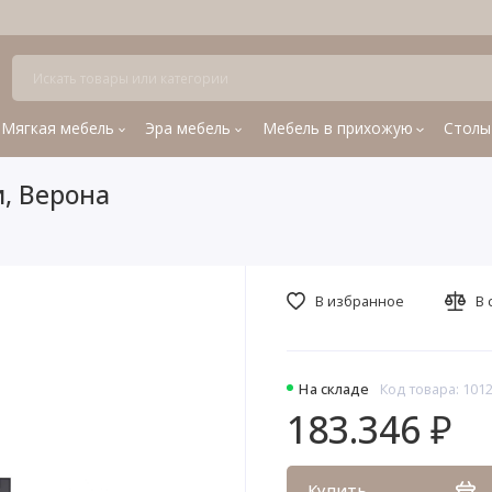
Мягкая мебель
Эра мебель
Мебель в прихожую
Столы
, Верона
В избранное
В 
На складе
Код товара: 101
183.346 ₽
Купить