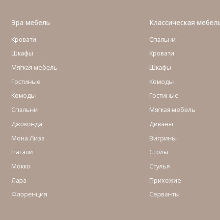
Эра мебель
Классическая мебел
Кровати
Спальни
Шкафы
Кровати
Мягкая мебель
Шкафы
Гостиные
Комоды
Комоды
Гостиные
Cпальни
Мягкая мебель
Джоконда
Диваны
Мона Лиза
Витрины
Натали
Столы
Мокко
Стулья
Лара
Прихожие
Флоренция
Серванты