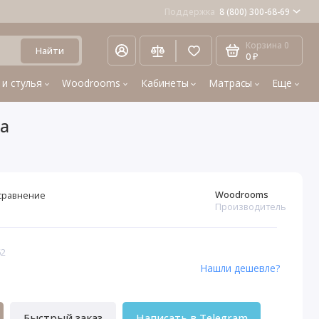
Поддержка
8 (800) 300-68-69
Корзина
0
Найти
0 ₽
 и стулья
Woodrooms
Кабинеты
Матрасы
Еще
ва
Woodrooms
сравнение
Производитель
62
Нашли дешевле?
Быстрый заказ
Написать в Telegram