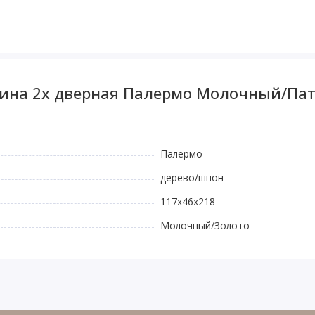
ина 2х дверная Палермо Молочный/Пати
Палермо
дерево/шпон
117х46х218
Молочный/Золото