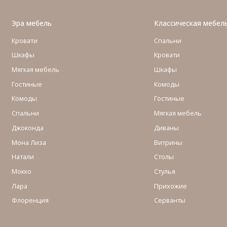
Эра мебель
Классическая мебел
Кровати
Спальни
Шкафы
Кровати
Мягкая мебель
Шкафы
Гостиные
Комоды
Комоды
Гостиные
Cпальни
Мягкая мебель
Джоконда
Диваны
Мона Лиза
Витрины
Натали
Столы
Мокко
Стулья
Лара
Прихожие
Флоренция
Серванты