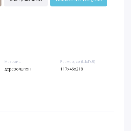
Материал
Размер, см (ШхГхВ)
дерево/шпон
117х46х218