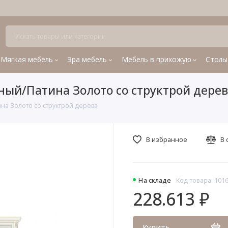
Мягкая мебель
Эра мебель
Мебель в прихожую
Столы
ый/Патина Золото со структрой дере
а Золото со структрой дерева
В избранное
В 
На складе
Код товара: 101
228.613 ₽
Купить