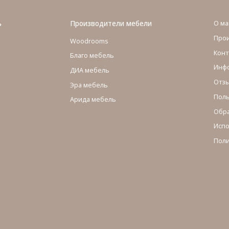
ь
Производители мебели
О ма
Про
Woodrooms
Конт
Благо мебель
Инфо
ДИА мебель
Отзы
Эра мебель
Поль
Арида мебель
Обра
Испо
Поли