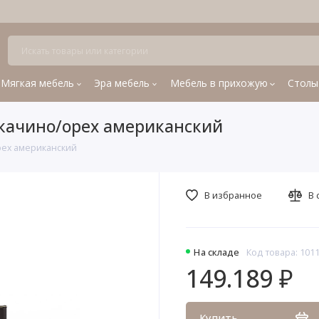
Мягкая мебель
Эра мебель
Мебель в прихожую
Столы
оккачино/орех американский
орех американский
В избранное
В 
На складе
Код товара: 101
149.189 ₽
Купить