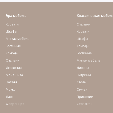
Эра мебель
Классическая мебел
Кровати
Спальни
Шкафы
Кровати
Мягкая мебель
Шкафы
Гостиные
Комоды
Комоды
Гостиные
Cпальни
Мягкая мебель
Джоконда
Диваны
Мона Лиза
Витрины
Натали
Столы
Мокко
Стулья
Лара
Прихожие
Флоренция
Серванты