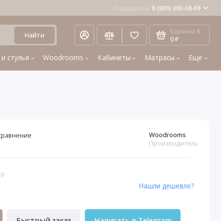
Поддержка
8 (800) 300-68-69
Корзина
0
Найти
0 ₽
 и стулья
Woodrooms
Кабинеты
Матрасы
Еще
Woodrooms
сравнение
Производитель
19
Нашли дешевле?
Быстрый заказ
Написать в Telegram