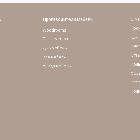
ь
Производители мебели
О ма
Про
Woodrooms
Конт
Благо мебель
Инфо
ДИА мебель
Отзы
Эра мебель
Поль
Арида мебель
Обра
Испо
Поли