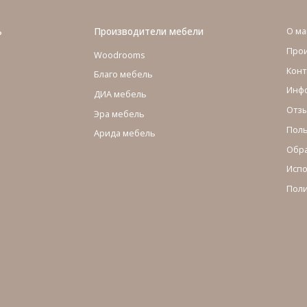
ь
Производители мебели
О ма
Про
Woodrooms
Конт
Благо мебель
Инфо
ДИА мебель
Отзы
Эра мебель
Поль
Арида мебель
Обра
Испо
Поли