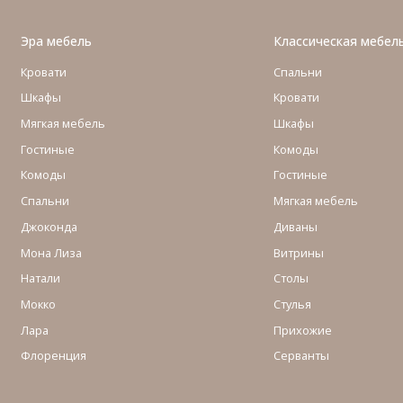
Эра мебель
Классическая мебел
Кровати
Спальни
Шкафы
Кровати
Мягкая мебель
Шкафы
Гостиные
Комоды
Комоды
Гостиные
Cпальни
Мягкая мебель
Джоконда
Диваны
Мона Лиза
Витрины
Натали
Столы
Мокко
Стулья
Лара
Прихожие
Флоренция
Серванты