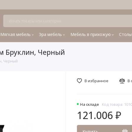
Мягкая мебель
Эра мебель
Мебель в прихожую
Столы
ом Бруклин, Черный
н, Черный
В избранное
В 
На складе
Код товара: 101
121.006 ₽
Купить