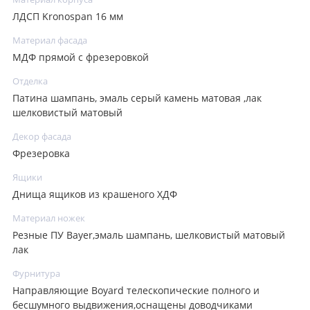
ЛДСП Kronospan 16 мм
Материал фасада
МДФ прямой с фрезеровкой
Отделка
Патина шампань, эмаль серый камень матовая ,лак
шелковистый матовый
Декор фасада
Фрезеровка
Ящики
Днища ящиков из крашеного ХДФ
Материал ножек
Резные ПУ Bayer,эмаль шампань, шелковистый матовый
лак
Фурнитура
Направляющие Boyard телескопические полного и
бесшумного выдвижения,оснащены доводчиками