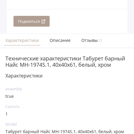
Поделиться
Характеристики
Описание
Отзывы
0
Технические характеристики Табурет барный
Найс MH-1974S.1, 40х40х61, белый, хром
Характеристики
assembly
true
Cartons
1
Model
Табурет барный Найс MH-1974S.1, 40х40х61, белый, хром