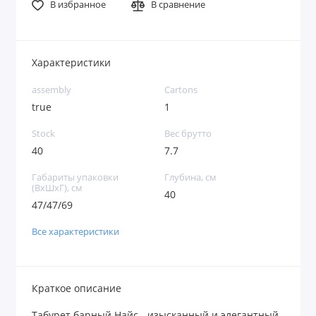
В избранное
В сравнение
Характеристики
assembly
Cartons
true
1
Stock
Вес брутто
40
7.7
Габариты упаковки
Глубина, см
(ВхШхГ), см
40
47/47/69
Все характеристики
Краткое описание
Табурет барный Найс - изысканный и элегантный