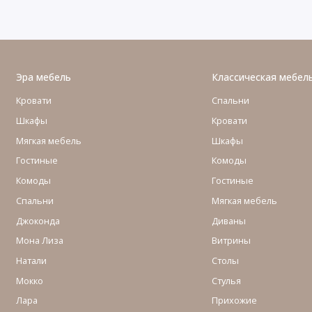
Эра мебель
Классическая мебел
Кровати
Спальни
Шкафы
Кровати
Мягкая мебель
Шкафы
Гостиные
Комоды
Комоды
Гостиные
Cпальни
Мягкая мебель
Джоконда
Диваны
Мона Лиза
Витрины
Натали
Столы
Мокко
Стулья
Лара
Прихожие