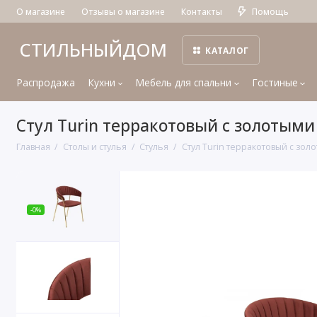
О магазине
Отзывы о магазине
Контакты
Помощь
СТИЛЬНЫЙДОМ
КАТАЛОГ
Распродажа
Кухни
Мебель для спальни
Гостиные
Стул Turin терракотовый с золотым
Главная
Столы и стулья
Стулья
Стул Turin терракотовый с зо
-0%