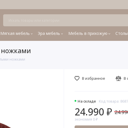
Мягкая мебель
Эра мебель
Мебель в прихожую
Столы
и ножками
лотыми ножками
В избранное
В 
На складе
Код товара: 868
24.990 ₽
24.99
экономия 0 ₽