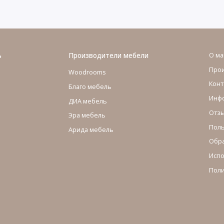
ь
Производители мебели
О ма
Про
Woodrooms
Конт
Благо мебель
Инфо
ДИА мебель
Отзы
Эра мебель
Поль
Арида мебель
Обра
Испо
Поли