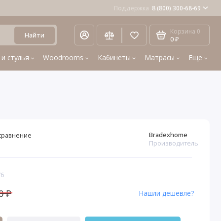
Поддержка
8 (800) 300-68-69
Корзина
0
Найти
0 ₽
 и стулья
Woodrooms
Кабинеты
Матрасы
Еще
Bradexhome
сравнение
Производитель
76
0 ₽
Нашли дешевле?