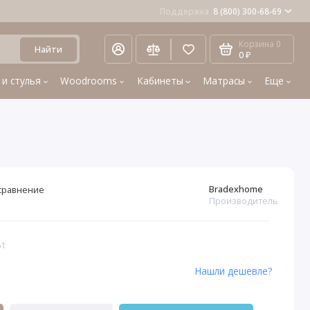
Поддержка
8 (800) 300-68-69
Корзина
0
Найти
0 ₽
 и стулья
Woodrooms
Кабинеты
Матрасы
Еще
Bradexhome
сравнение
Производитель
61
Нашли дешевле?