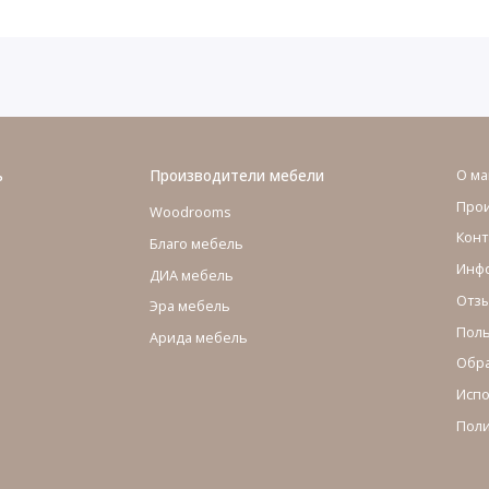
ь
Производители мебели
О ма
Про
Woodrooms
Конт
Благо мебель
Инфо
ДИА мебель
Отзы
Эра мебель
Поль
Арида мебель
Обра
Испо
Поли