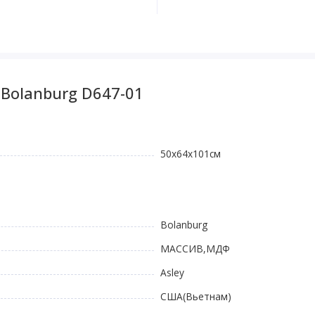
Bolanburg D647-01
50х64х101см
Bolanburg
МАССИВ,МДФ
Asley
США(Вьетнам)