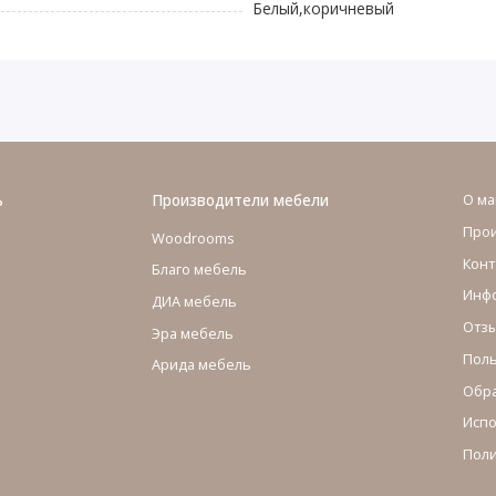
Белый,коричневый
ь
Производители мебели
О ма
Про
Woodrooms
Конт
Благо мебель
Инфо
ДИА мебель
Отзы
Эра мебель
Поль
Арида мебель
Обра
Испо
Поли