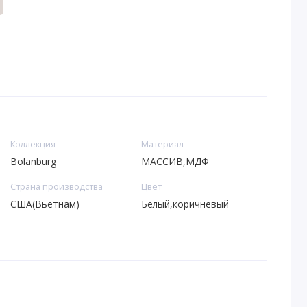
Коллекция
Материал
Bolanburg
МАССИВ,МДФ
Страна производства
Цвет
США(Вьетнам)
Белый,коричневый