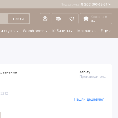
Поддержка
8 (800) 300-68-69
Корзина
0
Найти
0 ₽
 и стулья
Woodrooms
Кабинеты
Матрасы
Еще
Ashley
сравнение
Производитель
 5212
Нашли дешевле?