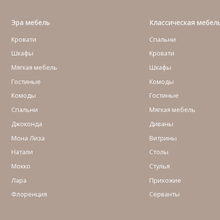
Эра мебель
Классическая мебел
Кровати
Спальни
Шкафы
Кровати
Мягкая мебель
Шкафы
Гостиные
Комоды
Комоды
Гостиные
Cпальни
Мягкая мебель
Джоконда
Диваны
Мона Лиза
Витрины
Натали
Столы
Мокко
Стулья
Лара
Прихожие
Флоренция
Серванты