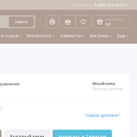
Поддержка
8 (800) 300-68-69
Корзина
0
Найти
0 ₽
 и стулья
Woodrooms
Кабинеты
Матрасы
Еще
Woodrooms
сравнение
Производитель
42
Нашли дешевле?
Быстрый заказ
Написать в Telegram