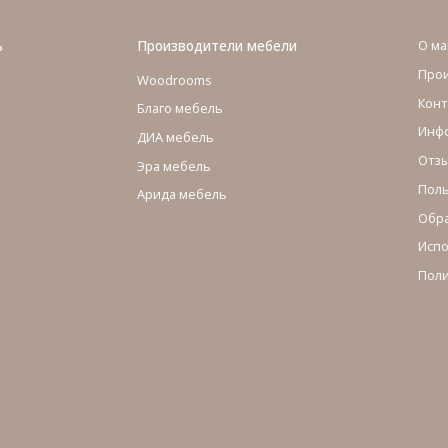
ь
Производители мебели
О ма
Про
Woodrooms
Конт
Благо мебель
Инфо
ДИА мебель
Отзы
Эра мебель
Поль
Арида мебель
Обра
Испо
Поли