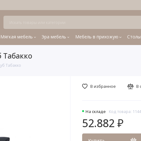
Мягкая мебель
Эра мебель
Мебель в прихожую
Столы
б Табакко
Дуб Табакко
В избранное
В 
На складе
Код товара: 114
52.882 ₽
Купить