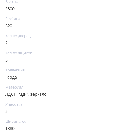
Высота
2300
Глубина
620
кол-во дверец
2
кол-во ящиков
5
Коллекция
Гарда
Материал
ЛДСП, МДФ, зеркало
Упаковка
5
Ширина, см
1380