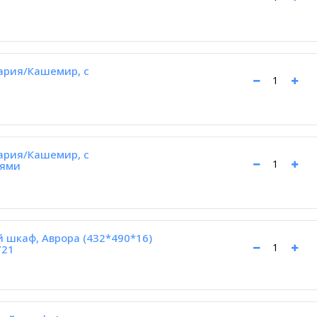
ария/Кашемир, с
ария/Кашемир, с
рями
й шкаф, Аврора (432*490*16)
721