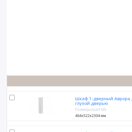
Шкаф 1-дверный Аврора 
глухой дверью
Размеры(ШxГxВ)
464х522х2304 мм