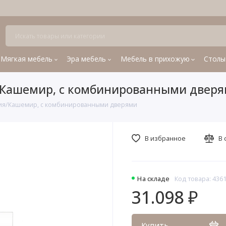
Мягкая мебель
Эра мебель
Мебель в прихожую
Столы
/Кашемир, с комбинированными двер
ия/Кашемир, с комбинированными дверями
В избранное
В 
На складе
Код товара: 436
31.098 ₽
Купить