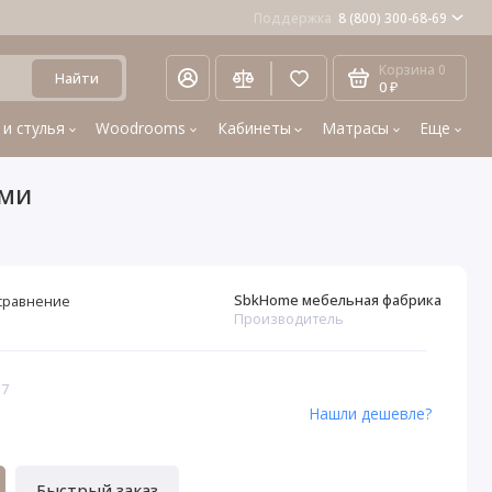
Поддержка
8 (800) 300-68-69
Корзина
0
Найти
0 ₽
 и стулья
Woodrooms
Кабинеты
Матрасы
Еще
ями
SbkHome мебельная фабрика
сравнение
Производитель
17
Нашли дешевле?
Быстрый заказ