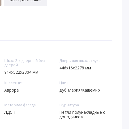
Шкаф 2-х дверный без
Дверь для шкафа глухая
дверей
446х16х2278 мм
914х522х2304 мм
Коллекция
Цвет
Аврора
Дуб Мария/Кашемир
Материал фасада
Фурнитура
ЛДСП
Петли полунакладные с
доводчиком