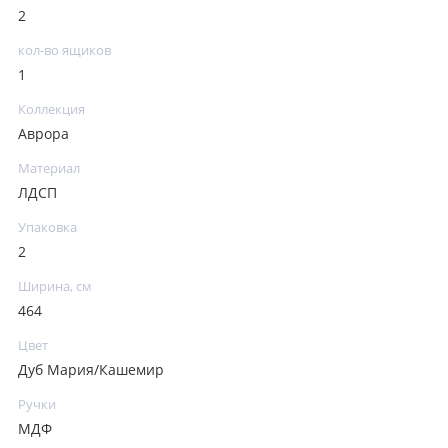
2
кол-во ящиков
1
Коллекция
Аврора
Материал
ЛДСП
Упаковка
2
Ширина, см
464
Цвет
Дуб Мария/Кашемир
Ручки
МДФ