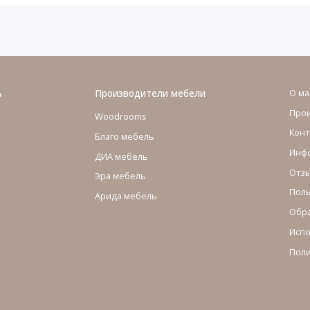
ь
Производители мебели
О ма
Про
Woodrooms
Конт
Благо мебель
Инфо
ДИА мебель
Отзы
Эра мебель
Поль
Арида мебель
Обра
Испо
Поли