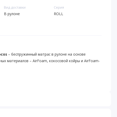
Вид доставки
Серия
В рулоне
ROLL
ocos
– беспружинный матрас в рулоне на основе
ых материалов – AirFoam, кокосовой койры и AirFoam-