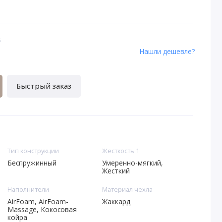
6
Нашли дешевле?
Быстрый заказ
Тип конструкции
Жесткость 1
Беспружинный
Умеренно-мягкий,
Жесткий
Наполнители
Материал чехла
AirFoam, AirFoam-
Жаккард
Massage, Кокосовая
койра