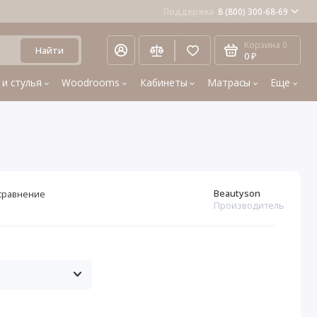
Поддержка
8 (800) 300-68-69
Корзина
0
Найти
0 ₽
 и стулья
Woodrooms
Кабинеты
Матрасы
Еще
Beautyson
сравнение
Производитель