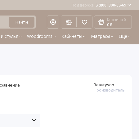
Поддержка
8 (800) 300-68-69
Корзина
0
Найти
0 ₽
 и стулья
Woodrooms
Кабинеты
Матрасы
Еще
Beautyson
сравнение
Производитель