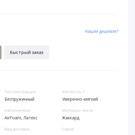
4
Нашли дешевле?
Быстрый заказ
Тип конструкции
Жесткость 1
Беспружинный
Умеренно-мягкий
Наполнители
Материал чехла
AirFoam, Латекс
Жаккард
Вид доставки
Серия