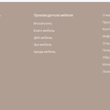
ь
Производители мебели
О ма
Про
Woodrooms
Конт
Благо мебель
Инфо
ДИА мебель
Отзы
Эра мебель
Поль
Арида мебель
Обра
Испо
Поли