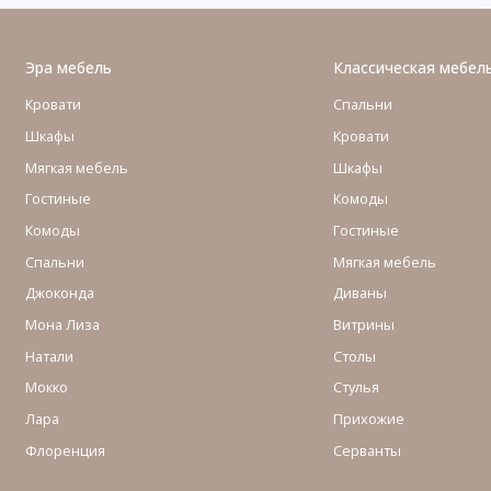
Эра мебель
Классическая мебел
Кровати
Спальни
Шкафы
Кровати
Мягкая мебель
Шкафы
Гостиные
Комоды
Комоды
Гостиные
Cпальни
Мягкая мебель
Джоконда
Диваны
Мона Лиза
Витрины
Натали
Столы
Мокко
Стулья
Лара
Прихожие
Флоренция
Серванты