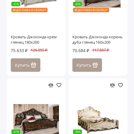
-41%
-40%
🎁 ДОСТАВКА И СБОРКА*
🎁 ДОСТАВКА И СБОРКА*
Кровать Джоконда крем
Кровать Джоконда корень
глянец 180х200
дуба глянец 160х200
75.633 ₽
70.684 ₽
126.055 ₽
117.807 ₽
Купить
Купить
-41%
-36%