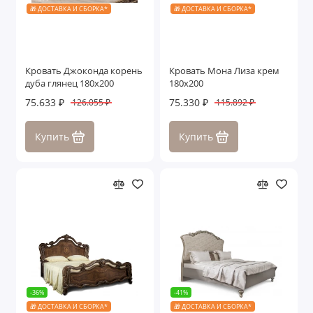
🎁 ДОСТАВКА И СБОРКА*
🎁 ДОСТАВКА И СБОРКА*
Кровать Джоконда корень
Кровать Мона Лиза крем
дуба глянец 180х200
180х200
75.633 ₽
75.330 ₽
126.055 ₽
115.892 ₽
Купить
Купить
-36%
-41%
🎁 ДОСТАВКА И СБОРКА*
🎁 ДОСТАВКА И СБОРКА*