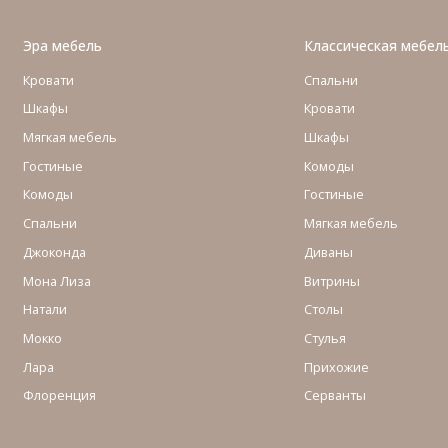
Эра мебель
Классическая мебел
Кровати
Спальни
Шкафы
Кровати
Мягкая мебель
Шкафы
Гостиные
Комоды
Комоды
Гостиные
Cпальни
Мягкая мебель
Джоконда
Диваны
Мона Лиза
Витрины
Натали
Столы
Мокко
Стулья
Лара
Прихожие
Флоренция
Серванты