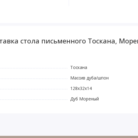
тавка стола письменного Тоскана, Мор
Тоскана
Массив дуба/шпон
128х32х14
Дуб Мореный