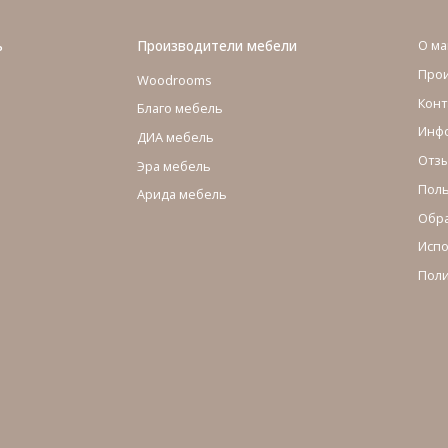
ь
Производители мебели
О ма
Про
Woodrooms
Конт
Благо мебель
Инфо
ДИА мебель
Отзы
Эра мебель
Поль
Арида мебель
Обра
Испо
Поли