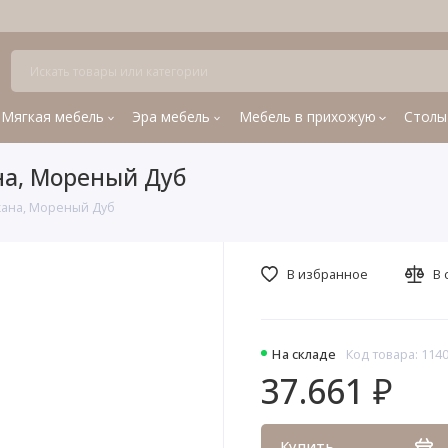
Мягкая мебель
Эра мебель
Мебель в прихожую
Столы
на, Мореный Дуб
кана, Мореный Дуб
В избранное
В 
На складе
Код товара: 114
37.661 ₽
Купить