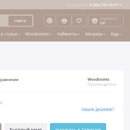
Поддержка
8 (800) 300-68-69
Корзина
0
Найти
0 ₽
 и стулья
Woodrooms
Кабинеты
Матрасы
Еще
Woodrooms
сравнение
Производитель
08
Нашли дешевле?
Быстрый заказ
Написать в Telegram