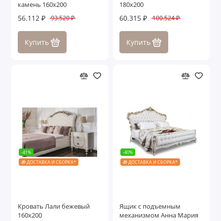
камень 160х200
180х200
56.112 ₽
60.315 ₽
93.520 ₽
100.524 ₽
Купить
Купить
-41%
-40%
🎁 ДОСТАВКА И СБОРКА*
🎁 ДОСТАВКА И СБОРКА*
Кровать Лали бежевый
Ящик с подъемным
160х200
механизмом Анна Мария