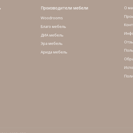
ь
Производители мебели
О ма
Про
Woodrooms
Конт
Благо мебель
Инфо
ДИА мебель
Отзы
Эра мебель
Поль
Арида мебель
Обра
Испо
Поли