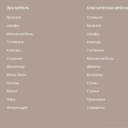
Эра мебель
Классическая мебел
Кровати
Спальни
Шкафы
Кровати
Мягкая мебель
Шкафы
Гостиные
Комоды
Комоды
Гостиные
Cпальни
Мягкая мебель
Джоконда
Диваны
Мона Лиза
Витрины
Натали
Столы
Мокко
Стулья
Лара
Прихожие
Флоренция
Серванты