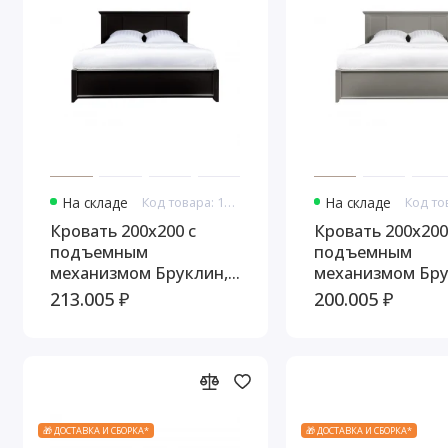
На складе
Код товара: 10748
На складе
Кровать 200x200 с
Кровать 200x200
подъемным
подъемным
механизмом Бруклин,
механизмом Бру
Черный
Серый
213.005 ₽
200.005 ₽
🎁 ДОСТАВКА И СБОРКА*
🎁 ДОСТАВКА И СБОРКА*