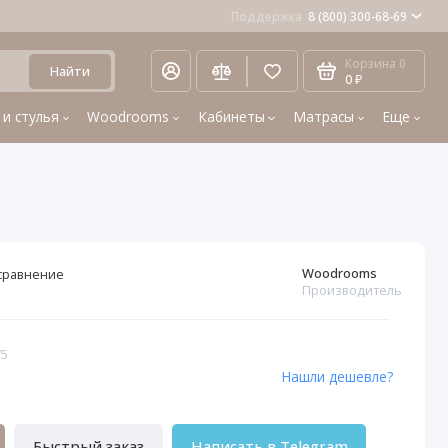
Поддержка
8 (800) 300-68-69
Корзина
0
Найти
0 ₽
 и стулья
Woodrooms
Кабинеты
Матрасы
Еще
Woodrooms
сравнение
Производитель
75
Нашли дешевле?
Быстрый заказ
Написать в Telegram