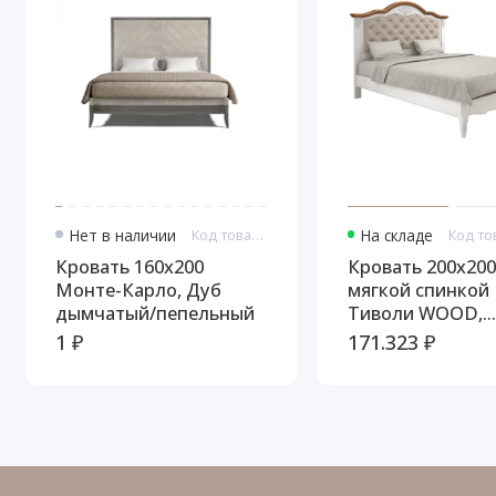
Нет в наличии
Код товара: 10805
На складе
Кровать 160x200
Кровать 200x200
Монте-Карло, Дуб
мягкой спинкой
дымчатый/пепельный
Тиволи WOOD,
Молочный/Ясен
1 ₽
171.323 ₽