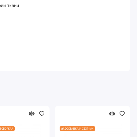
рий ткани
И СБОРКА*
🎁 ДОСТАВКА И СБОРКА*