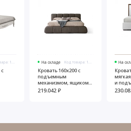
Код товара: 11005
На складе
Код товара: 11037
На ск
 с
Кровать 160x200 с
Кроват
подъемным
мягкая
механизмом, ящиком
и под
ь
для белья, Сидней
механи
219.042 ₽
230.08
дуб та