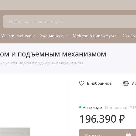
Мягкая мебель
Эра мебель
Мебель в прихожую
Столы
ером и подъемным механизмом
ль с контейнером и подъемным механизмом
В избранное
В 
На складе
Код товара: 171
196.390 ₽
Купить