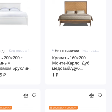
ладе
Код товара: 10784
Нет в наличии
Код товара: 10803
ь 200x200 с
Кровать 160x200
мным
Монте-Карло, Дуб
измом Бруклин,
медовый/Дуб
серокоричневый
5 ₽
1 ₽
И СБОРКА*
🎁 ДОСТАВКА И СБОРКА*