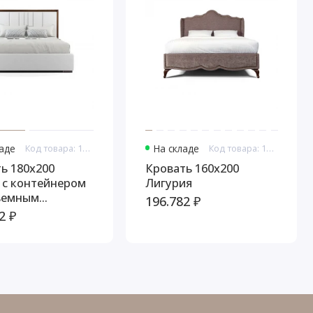
ладе
Код товара: 11050
На складе
Код товара: 11100
ь 180x200
Кровать 160x200
 c контейнером
Лигурия
ъемным
196.782 ₽
змом Тоскана,
2 ₽
бакко