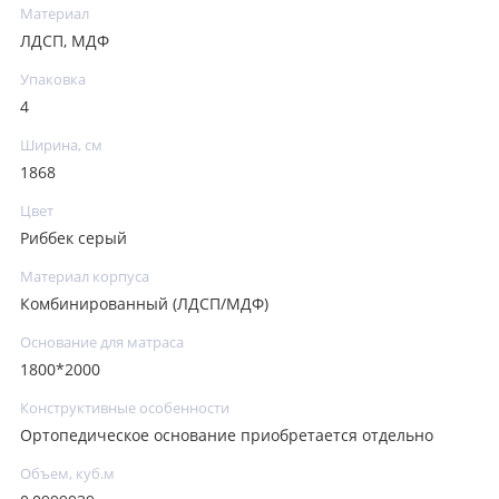
Материал
ЛДСП, МДФ
Упаковка
4
Ширина, см
1868
Цвет
Риббек серый
Материал корпуса
Комбинированный (ЛДСП/МДФ)
Основание для матраса
1800*2000
Конструктивные особенности
Ортопедическое основание приобретается отдельно
Объем, куб.м