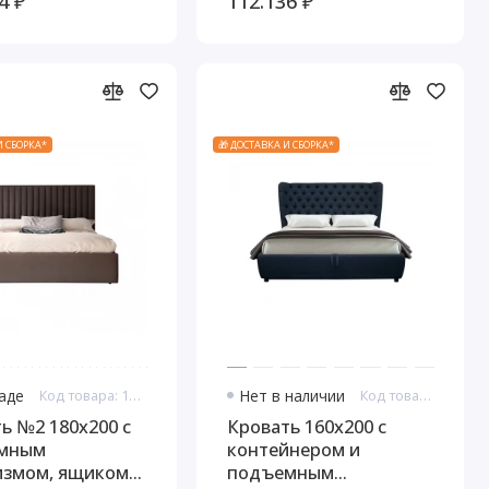
4 ₽
112.136 ₽
И СБОРКА*
🎁 ДОСТАВКА И СБОРКА*
ладе
Код товара: 11027
Нет в наличии
Код товара: 11078
ь №2 180x200 с
Кровать 160x200 с
мным
контейнером и
измом, ящиком
подъемным