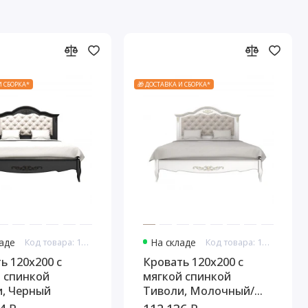
И СБОРКА*
🎁 ДОСТАВКА И СБОРКА*
ладе
Код товара: 10954
На складе
Код товара: 10966
ь 120x200 с
Кровать 120x200 с
 спинкой
мягкой спинкой
, Черный
Тиволи, Молочный/
Патина Золото