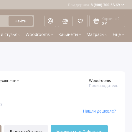
Поддержка
8 (800) 300-68-69
Корзина
0
Найти
0 ₽
 и стулья
Woodrooms
Кабинеты
Матрасы
Еще
Woodrooms
сравнение
Производитель
98
Нашли дешевле?
Быстрый заказ
Написать в Telegram