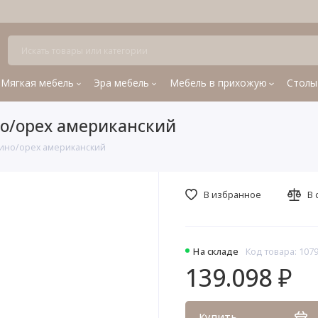
Мягкая мебель
Эра мебель
Мебель в прихожую
Столы
но/орех американский
чино/орех американский
В избранное
В 
На складе
Код товара: 107
139.098 ₽
Купить