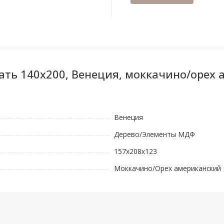
ать 140x200, Венеция, моккачино/орех
Венеция
Дерево/Элементы МДФ
157x208x123
Моккачино/Орех американский