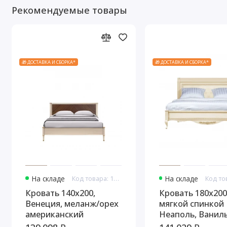
Рекомендуемые товары
🎁 ДОСТАВКА И СБОРКА*
🎁 ДОСТАВКА И СБОРКА*
На складе
Код товара: 10801
На складе
Кровать 140x200,
Кровать 180x200
Венеция, меланж/орех
мягкой спинкой
американский
Неаполь, Ваниль
Патина Золото 