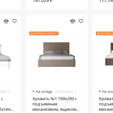
141.029 ₽
117.74
ва
структуры дерева
🎁 ДОСТАВКА И СБОРКА*
🎁 ДОСТАВКА 
Код товара: 10990
На складе
Код товара: 11023
На ск
 с
Кровать №1 160x200 с
Кроват
подъемным
подъе
Патина
механизмом, ящиком
механ