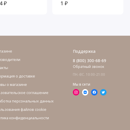
лья, Ницца
механизмом Селена
4 ₽
1 ₽
Макси
газине
Поддержка
изводители
8 (800) 300-68-69
Обратный звонок
акты
ПН.-ВС. 10:00-21:00
рмация о доставке
вы о магазине
Мы в сети
зовательское соглашение
ботка персональных данных
льзования файлов cookie
тика конфиденциальности