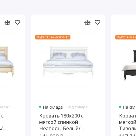
🎁 ДОСТАВКА И СБОРКА*
🎁 ДОСТАВКА 
Код товара: 10925
На складе
Код товара: 10927
На ск
 с
Кровать 180x200 с
Кроват
мягкой спинкой
мягкой
/
Неаполь, Белый/
Тиволи
без
Патина Серебро без