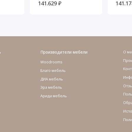
для белья, Ницца
для бе
141.629 ₽
141.17
ь
Производители мебели
О ма
Про
Woodrooms
Конт
Благо мебель
Инфо
ДИА мебель
Отзы
Эра мебель
Поль
Арида мебель
Обра
Испо
Поли