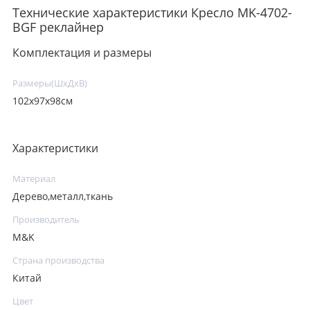
Технические характеристики Кресло MK-4702-
BGF реклайнер
Комплектация и размеры
Размеры(ШхДхВ)
102х97х98см
Характеристики
Материал
Дерево,металл,ткань
Производитель
M&K
Страна производства
Китай
Цвет