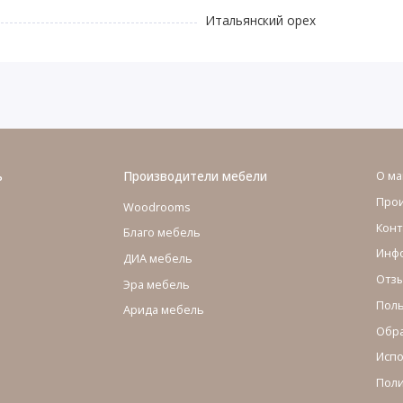
Итальянский орех
ь
Производители мебели
О ма
Про
Woodrooms
Конт
Благо мебель
Инфо
ДИА мебель
Отзы
Эра мебель
Поль
Арида мебель
Обра
Испо
Поли