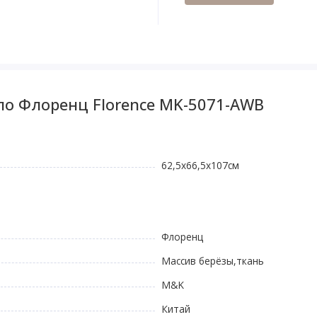
ло Флоренц Florence MK-5071-AWB
62,5х66,5x107см
Флоренц
Массив берёзы,ткань
M&K
Китай