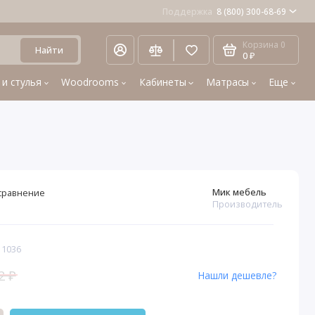
Поддержка
8 (800) 300-68-69
Корзина
0
Найти
0 ₽
 и стулья
Woodrooms
Кабинеты
Матрасы
Еще
Мик мебель
сравнение
Производитель
 1036
2 ₽
Нашли дешевле?