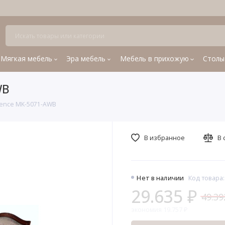
Мягкая мебель
Эра мебель
Мебель в прихожую
Столы
WB
rence MK-5071-AWB
В избранное
В 
Нет в наличии
Код товара:
29.635 ₽
49.39
экономия 19.757 ₽