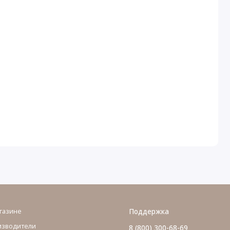
газине
Поддержка
изводители
8 (800) 300-68-69