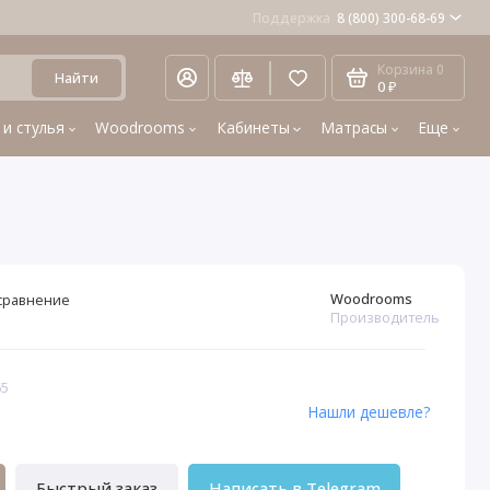
Поддержка
8 (800) 300-68-69
Корзина
0
Найти
0 ₽
 и стулья
Woodrooms
Кабинеты
Матрасы
Еще
Woodrooms
сравнение
Производитель
65
Нашли дешевле?
Быстрый заказ
Написать в Telegram