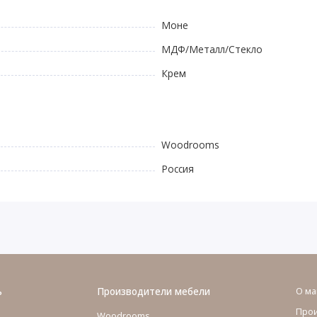
Моне
МДФ/Металл/Стекло
Крем
Woodrooms
Россия
ь
Производители мебели
О ма
Про
Woodrooms