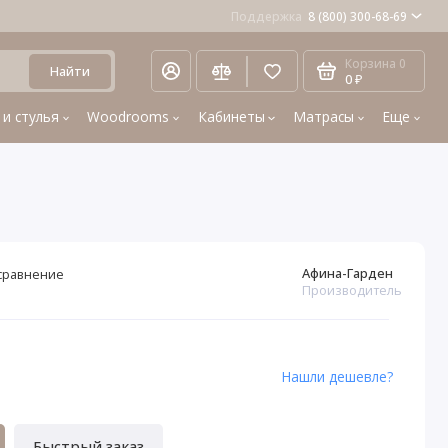
Поддержка
8 (800) 300-68-69
Корзина
0
Найти
0 ₽
 и стулья
Woodrooms
Кабинеты
Матрасы
Еще
Афина-Гарден
сравнение
Производитель
1
Нашли дешевле?
Быстрый заказ