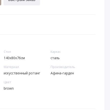
Стoл
Каркас
140х80x76см
сталь
Материал
Производитель
искусственный ротанг
Афина-гарден
Цвет
brown