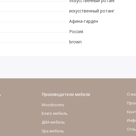
Искусственный ротанг
искусственный ротанг
Афина-гарден
Россия
brown
ь
Производители мебели
О ма
Про
Woodrooms
Конт
Благо мебель
Инфо
ДИА мебель
Отзы
Эра мебель