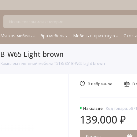
Мягкая мебель
Эра мебель
Мебель в прихожую
Столы
B-W65 Light brown
Комплект плетеной мебели T51B/S51B-W65 Light brown
В избранное
В 
На складе
Код товара: 587
139.000 ₽
Купить