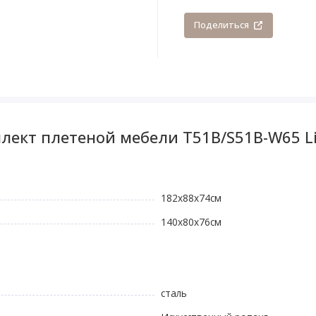
Поделиться
лект плетеной мебели T51B/S51B-W65 Li
182x88x74см
140х80x76см
сталь