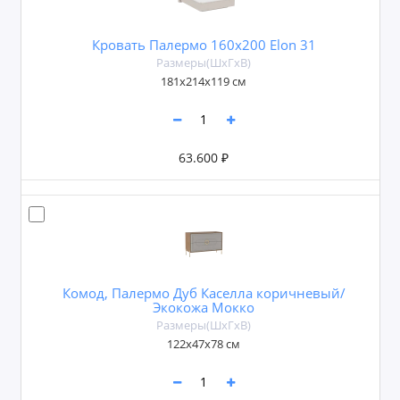
Кровать Палермо 160х200 Elon 31
Размеры(ШxГxВ)
181х214х119 см
63.600 ₽
Комод, Палермо Дуб Каселла коричневый/
Экокожа Мокко
Размеры(ШxГxВ)
122х47х78 см