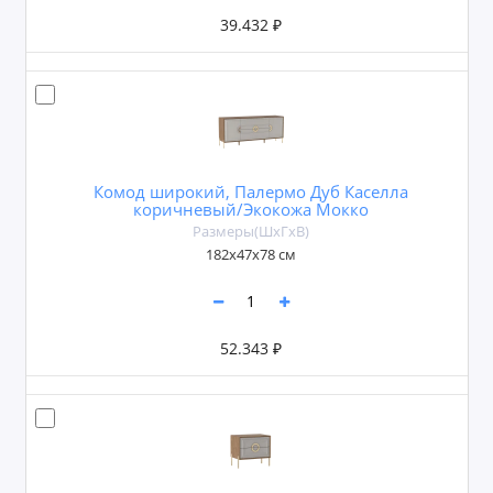
39.432 ₽
Комод широкий, Палермо Дуб Каселла
коричневый/Экокожа Мокко
Размеры(ШxГxВ)
182х47х78 см
52.343 ₽