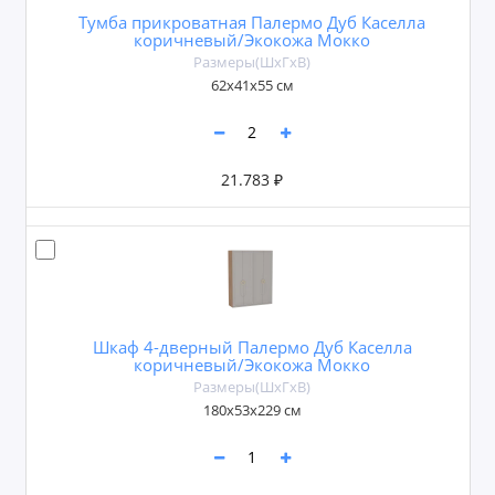
Тумба прикроватная Палермо Дуб Каселла
коричневый/Экокожа Мокко
Размеры(ШxГxВ)
62х41х55 см
21.783 ₽
Шкаф 4-дверный Палермо Дуб Каселла
коричневый/Экокожа Мокко
Размеры(ШxГxВ)
180х53х229 см