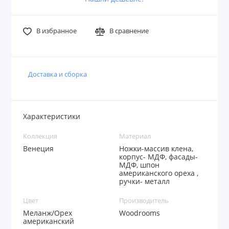
В избранное
В сравнение
Доставка и сборка
Характеристики
Коллекция
Материал
Венеция
Ножки-массив клена,
корпус- МДФ, фасады-
МДФ, шпон
американского ореха ,
ручки- металл
Цвет
Производитель
Меланж/Орех
Woodrooms
американский