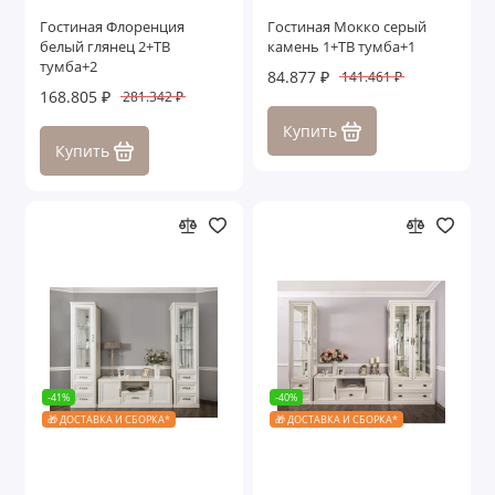
Гостиная Флоренция
Гостиная Мокко серый
белый глянец 2+ТВ
камень 1+ТВ тумба+1
тумба+2
84.877 ₽
141.461 ₽
168.805 ₽
281.342 ₽
Купить
Купить
-41%
-40%
🎁 ДОСТАВКА И СБОРКА*
🎁 ДОСТАВКА И СБОРКА*