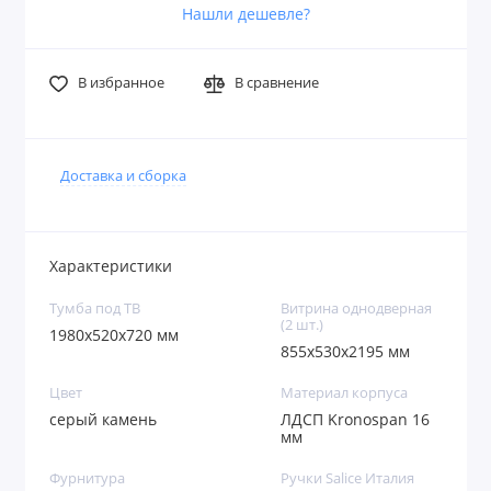
Нашли дешевле?
В избранное
В сравнение
Доставка и сборка
Характеристики
Тумба под ТВ
Витрина однодверная
(2 шт.)
1980х520х720 мм
855х530х2195 мм
Цвет
Материал корпуса
серый камень
ЛДСП Kronospan 16
мм
Фурнитура
Ручки Salice Италия