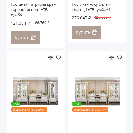
Гостиная Патрисия крем
Гостиная Алсу белый
корень глянец 1+ТВ
глянец 1+ТВ тумба+1
тумба+2
276.645 ₽
425.608 ₽
121.394 ₽
186.760 ₽
Купить
Купить
-35%
-35%
🎁 ДОСТАВКА И СБОРКА*
🎁 ДОСТАВКА И СБОРКА*