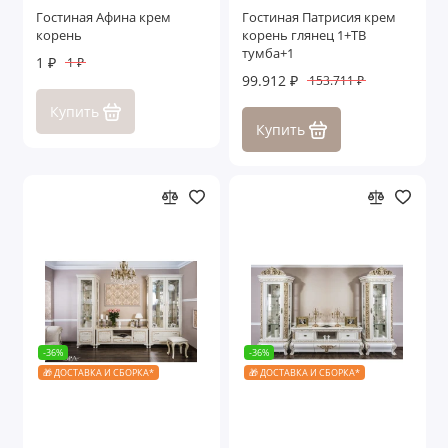
Гостиная Афина крем
Гостиная Патрисия крем
корень
корень глянец 1+ТВ
тумба+1
1 ₽
1 ₽
99.912 ₽
153.711 ₽
Купить
Купить
-36%
-36%
🎁 ДОСТАВКА И СБОРКА*
🎁 ДОСТАВКА И СБОРКА*