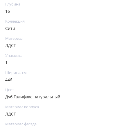
Глубина
16
Коллекция
Сити
Материал
ЛДСП
Упаковка
1
Ширина, см
446
Цвет
Дуб Галифакс натуральный
Материал корпуса
ЛДСП
Материал фасада