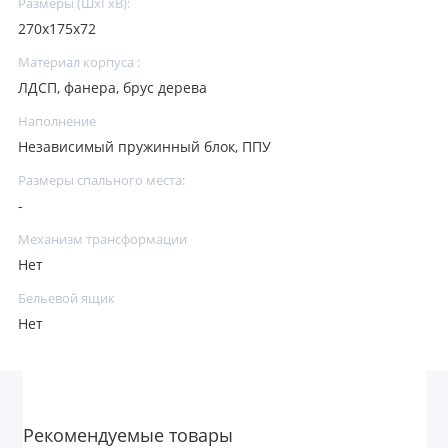
Размеры (ШхГхВ):
270х175х72
Материал корпуса :
ЛДСП, фанера, брус дерева
Наполнение
Независимый пружинный блок, ППУ
Размеры спального места:
-
Механизм трансформации
Нет
Бельевой ящик
Нет
Рекомендуемые товары