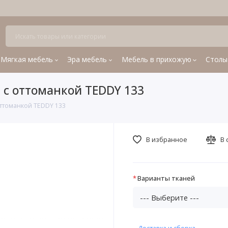
Мягкая мебель
Эра мебель
Мебель в прихожую
Столы
с оттоманкой TEDDY 133
ттоманкой TEDDY 133
В избранное
В 
Варианты тканей
Доставка и сборка