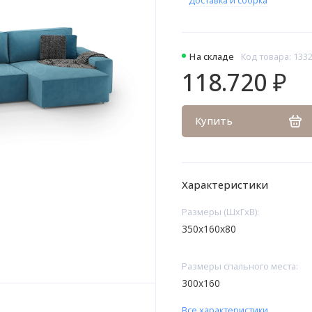
На складе
Код товара: 133
118.720 ₽
Купить
Характеристики
Размеры (ШхГхВ):
350х160х80
Размеры спального места:
300х160
Все характеристики