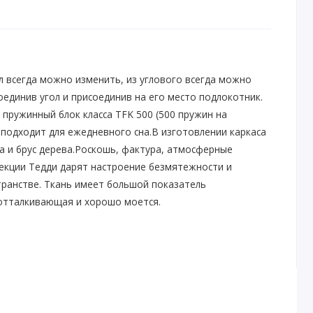
л всегда можно изменить, из углового всегда можно
оединив угол и присоединив на его место подлокотник.
пружинный блок класса TFK 500 (500 пружин на
 подходит для ежедневного сна.
В изготовлении каркаса
 и брус дерева.
Роскошь, фактура, атмосферные
лекции Тедди дарят настроение безмятежности и
транстве. Ткань имеет большой показатель
отталкивающая и хорошо моется.