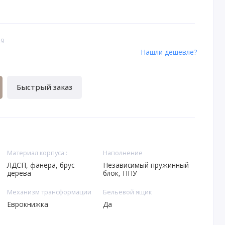
29
Нашли дешевле?
Быстрый заказ
Материал корпуса :
Наполнение
ЛДСП, фанера, брус
Независимый пружинный
дерева
блок, ППУ
Механизм трансформации
Бельевой ящик
Еврокнижка
Да