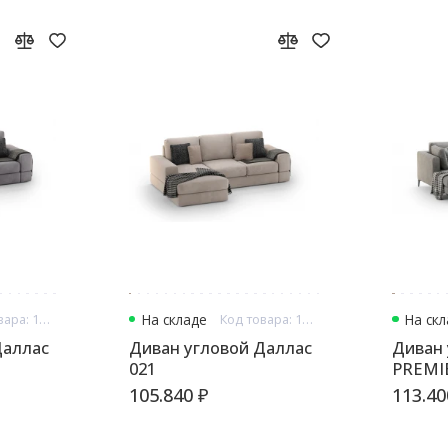
Код товара: 13282
На складе
Код товара: 13283
На ск
Диван угловой Даллас
Диван уг
021
PREMI
105.840 ₽
113.40