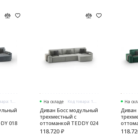
Код товара: 13327
На складе
Код товара: 13328
На ск
ульный
Диван Босс модульный
Диван
трехместный с
трехме
DY 018
оттоманкой TEDDY 024
оттом
118.720 ₽
118.72