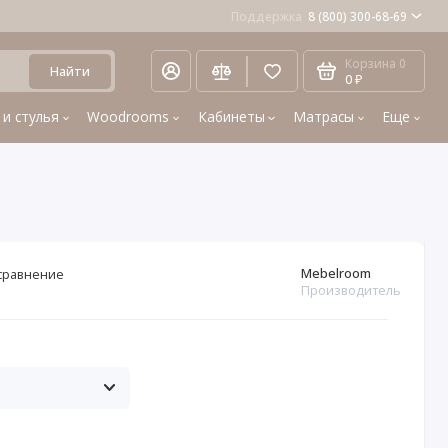
Поддержка
8 (800) 300-68-69
Корзина
0
Найти
0 ₽
 и стулья
Woodrooms
Кабинеты
Матрасы
Еще
Mebelroom
сравнение
Производитель