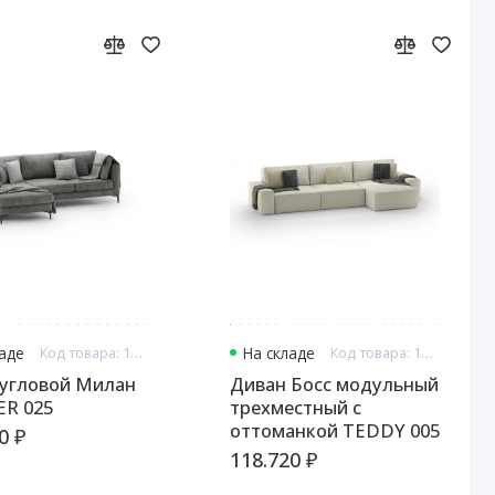
ладе
Код товара: 13290
На складе
Код товара: 13325
ловой Милан
Диван Босс модульный
ER 025
трехместный с
оттоманкой TEDDY 005
0 ₽
118.720 ₽