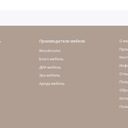
ь
Производители мебели
О ма
Про
Woodrooms
Конт
Благо мебель
Инфо
ДИА мебель
Отзы
Эра мебель
Поль
Арида мебель
Обра
Испо
Поли