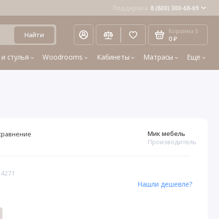
Поддержка
8 (800) 300-68-69
Корзина
0
Найти
0 ₽
 и стулья
Woodrooms
Кабинеты
Матрасы
Еще
Мик мебель
сравнение
Производитель
 4271
Нашли дешевле?