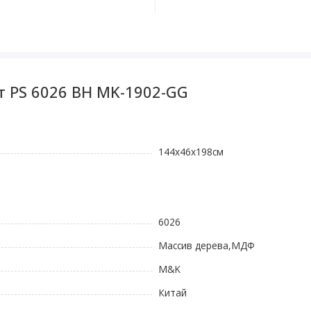
т PS 6026 BH MK-1902-GG
144х46х198см
6026
Массив дерева,МДФ
M&K
Китай