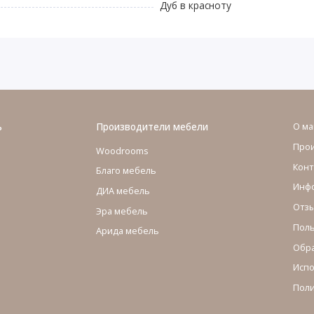
Дуб в красноту
ь
Производители мебели
О ма
Про
Woodrooms
Конт
Благо мебель
Инфо
ДИА мебель
Отзы
Эра мебель
Поль
Арида мебель
Обра
Испо
Поли