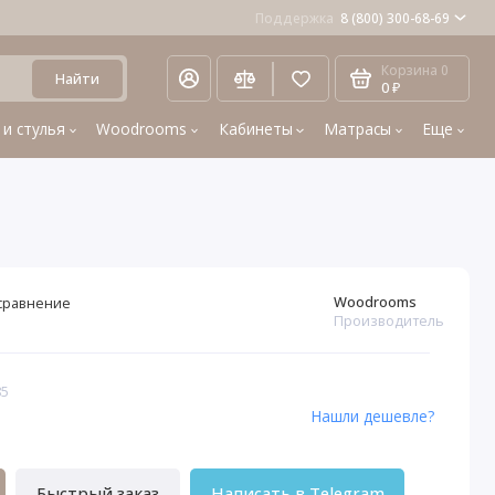
Поддержка
8 (800) 300-68-69
Корзина
0
Найти
0 ₽
 и стулья
Woodrooms
Кабинеты
Матрасы
Еще
Woodrooms
сравнение
Производитель
85
Нашли дешевле?
Быстрый заказ
Написать в Telegram