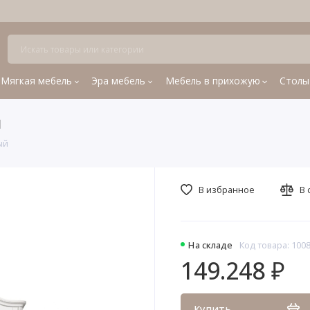
Мягкая мебель
Эра мебель
Мебель в прихожую
Столы
й
ый
В избранное
В 
На складе
Код товара: 100
149.248 ₽
Купить