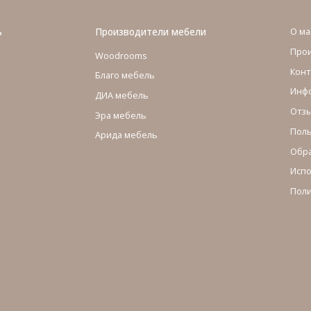
ь
Производители мебели
О ма
Про
Woodrooms
Конт
Благо мебель
Инфо
ДИА мебель
Отзы
Эра мебель
Поль
Арида мебель
Обра
Испо
Поли