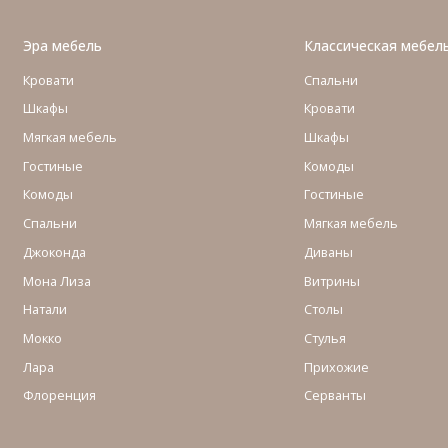
Эра мебель
Классическая мебел
Кровати
Спальни
Шкафы
Кровати
Мягкая мебель
Шкафы
Гостиные
Комоды
Комоды
Гостиные
Cпальни
Мягкая мебель
Джоконда
Диваны
Мона Лиза
Витрины
Натали
Столы
Мокко
Стулья
Лара
Прихожие
Флоренция
Серванты