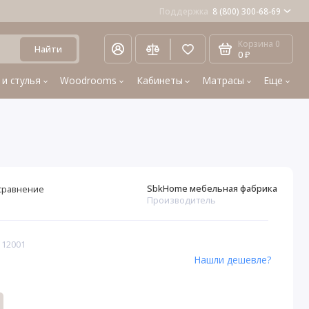
Поддержка
8 (800) 300-68-69
Корзина
0
Найти
0 ₽
 и стулья
Woodrooms
Кабинеты
Матрасы
Еще
SbkHome мебельная фабрика
сравнение
Производитель
 12001
Нашли дешевле?