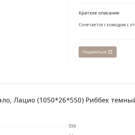
Краткое описание
Сочетается с комодом с эт
Поделиться
ло, Лацио (1050*26*550) Риббек темны
550