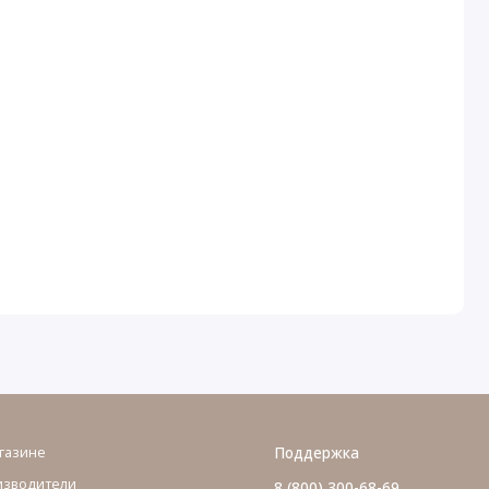
газине
Поддержка
изводители
8 (800) 300-68-69