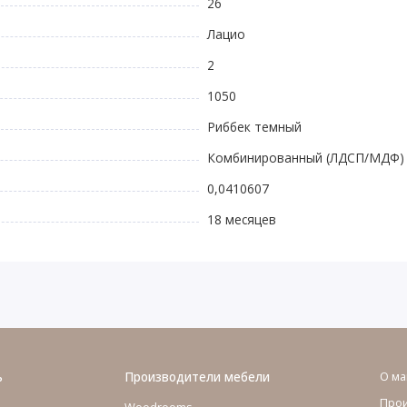
26
Лацио
2
1050
Риббек темный
Комбинированный (ЛДСП/МДФ)
0,0410607
18 месяцев
ь
Производители мебели
О ма
Про