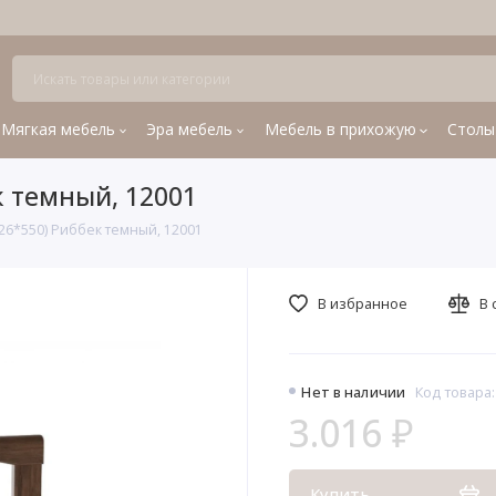
Мягкая мебель
Эра мебель
Мебель в прихожую
Столы
к темный, 12001
26*550) Риббек темный, 12001
В избранное
В 
Нет в наличии
Код товара:
3.016 ₽
Купить