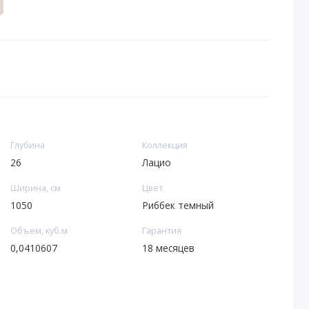
Глубина
Коллекция
26
Лацио
Ширина, см
Цвет
1050
Риббек темный
Объем, куб.м
Гарантия
0,0410607
18 месяцев