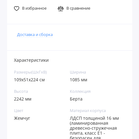
В избранное
В сравнение
Доставка и сборка
Характеристики
Размеры(ШxГxВ)
Ширина
109х51х224 см
1085 мм
Высота
Коллекция
2242 мм
Берта
Цвет
Материал корпуса
Жемчуг
ЛДСП толщиной 16 мм
(ламинированная
древесно-стружечная
плита, класс E1 -
безопасен для